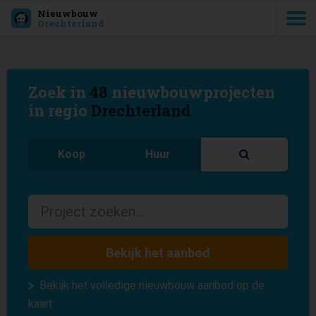
Nieuwbouw
Drechterland
Zoek in
48
nieuwbouwprojecten
in regio
Drechterland
Koop
Huur
Bekijk het aanbod
Bekijk het volledige nieuwbouw aanbod op de
kaart