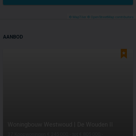
© MapTiler
© OpenStreetMap contributors
AANBOD
Woningbouw Westwoud | De Wouden II
37 Koopwoningen € 245.000,- tot € 805.000,-