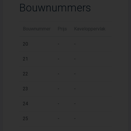
Bouwnummers
Bouwnummer
Prijs
Kaveloppervlak
Woonopp
2
20
-
-
61 m
2
21
-
-
62 m
2
22
-
-
62 m
2
23
-
-
62 m
2
24
-
-
62 m
2
25
-
-
62 m