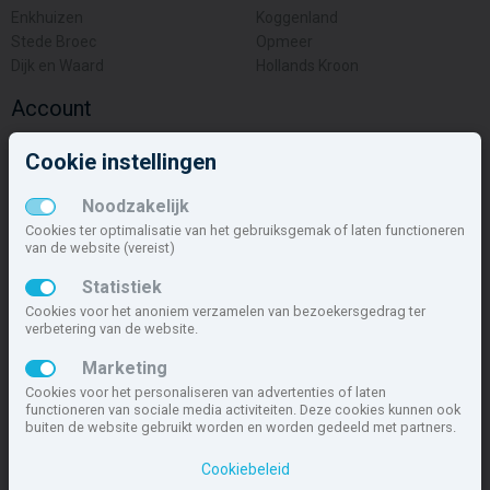
Enkhuizen
Koggenland
Stede Broec
Opmeer
Dijk en Waard
Hollands Kroon
Account
Inloggen
Cookie instellingen
Inschrijven
Wachtwoord vergeten
Noodzakelijk
Overige
Cookies ter optimalisatie van het gebruiksgemak of laten functioneren
van de website (vereist)
Nieuwbouwnieuws
Statistiek
Contact
Cookies voor het anoniem verzamelen van bezoekersgedrag ter
Zakelijk
verbetering van de website.
Deze site maakt deel uit van
www.nieuwbouw-nederland.nl
, met
Marketing
meer dan 85.466 nieuwbouwwoningen in 1.621 projecten de meest
Cookies voor het personaliseren van advertenties of laten
complete nieuwbouwsite van Nederland.
functioneren van sociale media activiteiten. Deze cookies kunnen ook
buiten de website gebruikt worden en worden gedeeld met partners.
Copyright © 2007- 2026 Xitres NieuwbouwOffice B.V.
Disclaimer
|
Cookiebeleid
Privacyverklaring & Cookiebeleid
|
Cookies instellen